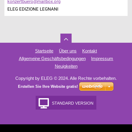
konzertb
uero@mai
lbox.org
ELEG EDIZIONE LEGNANI
Startseite
Über uns
Kontakt
Allgemeine Geschäftsbedingungen
Impressum
Neuigkeiten
Copyright by ELEG © 2024. Alle Rechte vorbehalten.
Erstellen Sie Ihre Website gratis!
STANDARD VERSION