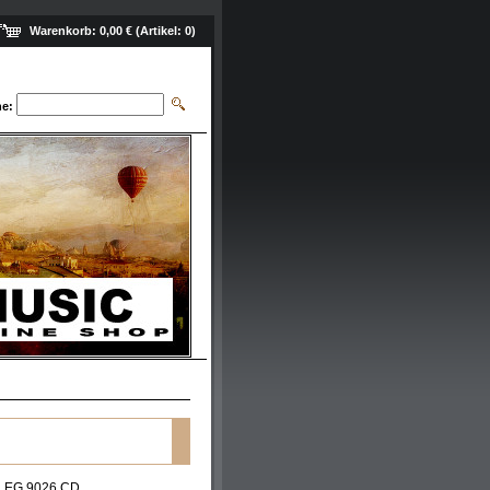
Warenkorb:
0,00 €
(Artikel:
0
)
e:
LEG 9026 CD