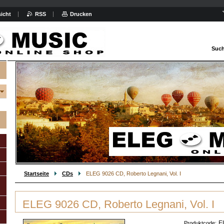
icht
RSS
Drucken
Such
Startseite
CDs
ELEG 9026 CD, Roberto Legnani, Vol. I
ELEG 9026 CD, Roberto Legnani, Vol. I
E
Produktcode: